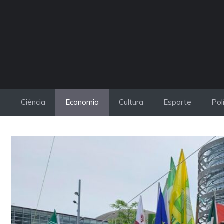
Pular
para
o
conteúdo
Ciência
Economia
Cultura
Esporte
Pol