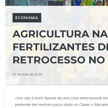
ECONOMIA
AGRICULTURA NA
FERTILIZANTES 
RETROCESSO NO
21 de maio de 2026
«Isto não é bom! Apesar de uma crise internacional s
pretende dar nenhum passo atrás no Cbam, o Mecanis