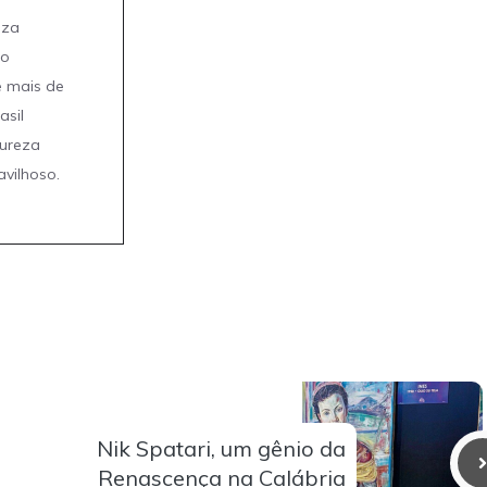
eza
mo
e mais de
asil
tureza
avilhoso.
Nik Spatari, um gênio da
Renascença na Calábria