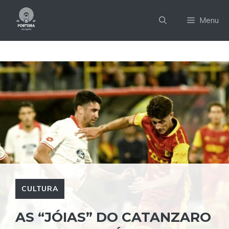
Pular
para
Menu
o
conteúdo
CULTURA
AS “JÓIAS” DO CATANZARO