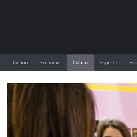
Pular
para
o
conteúdo
Ciência
Economia
Cultura
Esporte
Pol