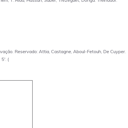
em, T. Alaa, Hassan, Saber, Trezeguet, Donga. Treinador:
vação. Reservado: Attia, Castagne, Aboul-Fetouh, De Cuyper.
5′. (