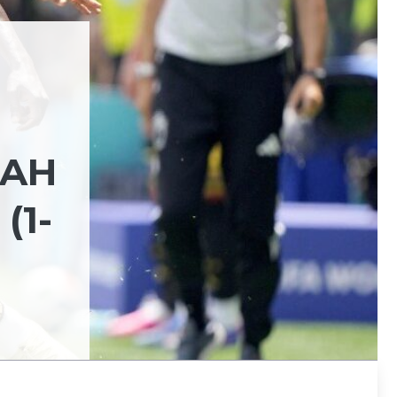
LAH
(1-