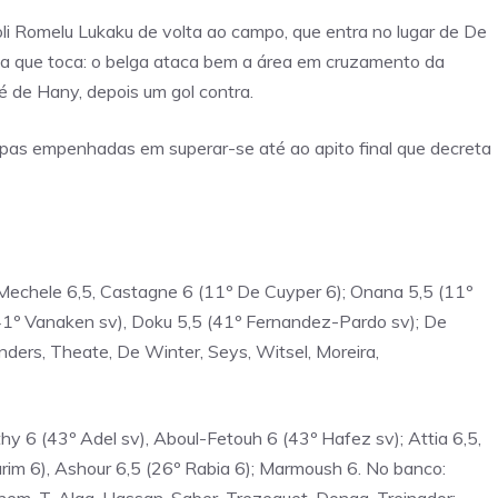
li Romelu Lukaku de volta ao campo, que entra no lugar de De
la que toca: o belga ataca bem a área em cruzamento da
 é de Hany, depois um gol contra.
uipas empenhadas em superar-se até ao apito final que decreta
 Mechele 6,5, Castagne 6 (11º De Cuyper 6); Onana 5,5 (11º
(41º Vanaken sv), Doku 5,5 (41º Fernandez-Pardo sv); De
ders, Theate, De Winter, Seys, Witsel, Moreira,
hy 6 (43º Adel sv), Aboul-Fetouh 6 (43º Hafez sv); Attia 6,5,
arim 6), Ashour 6,5 (26º Rabia 6); Marmoush 6. No banco: