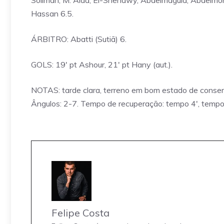
Soliman, M. Alaa, El-Shenawy, Abdelmaguid, Abdelmon
Hassan 6.5.
ÁRBITRO: Abatti (Sutiã) 6.
GOLS: 19′ pt Ashour, 21′ pt Hany (aut.).
NOTAS: tarde clara, terreno em bom estado de conser
Ângulos: 2-7. Tempo de recuperação: tempo 4′, tempo 
Felipe Costa