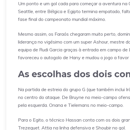
Um ponto e um gol cada para começar a aventura na 
Seattle, entre Bélgica e Egipto termina empatado, fal
fase final do campeonato mundial máximo.
Mesmo assim, os Faraós chegaram muito perto, domina
liderança no vigésimo com um super Ashour, mestre 
equipa de Rudi Garcia graças à entrada em campo de L
favoreceu o autogolo de Hany e mudou o jogo a favor d
As escolhas dos dois co
Na partida de estreia do grupo G (que também inclui I
no centro do ataque. De Bruyne no meio-campo ofensi
pela esquerda. Onana e Tielemans no meio-campo.
Para o Egito, o técnico Hassan conta com os dois gr
Trezeguet. Attia na linha defensiva e Shoubir no gol.