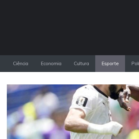
Pular
para
o
conteúdo
Ciência
Economia
Cultura
Esporte
Pol