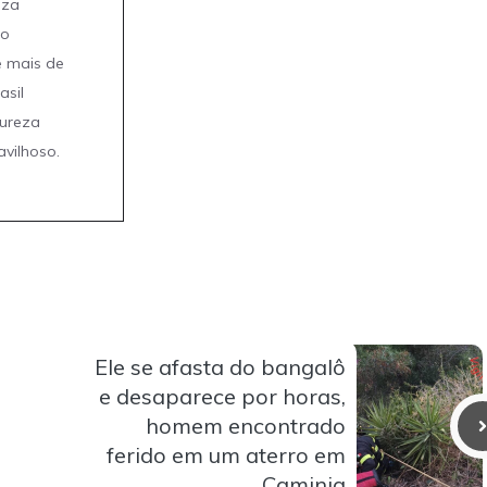
eza
mo
e mais de
asil
tureza
avilhoso.
Ele se afasta do bangalô
e desaparece por horas,
homem encontrado
ferido em um aterro em
Caminia