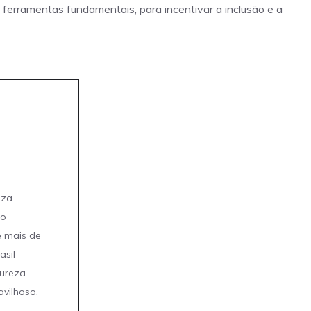
ferramentas fundamentais, para incentivar a inclusão e a
eza
mo
e mais de
asil
tureza
avilhoso.