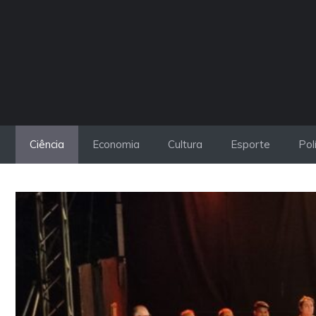
Pular
para
o
conteúdo
Ciência
Economia
Cultura
Esporte
Pol