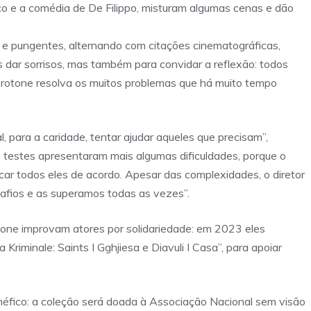
 e a comédia de De Filippo, misturam algumas cenas e dão
e pungentes, alternando com citações cinematográficas,
 dar sorrisos, mas também para convidar a reflexão: todos
Crotone resolva os muitos problemas que há muito tempo
, para a caridade, tentar ajudar aqueles que precisam”,
os testes apresentaram mais algumas dificuldades, porque o
locar todos eles de acordo. Apesar das complexidades, o diretor
afios e as superamos todas as vezes”.
otone improvam atores por solidariedade: em 2023 eles
riminale: Saints I Gghjiesa e Diavuli I Casa”, para apoiar
benéfico: a coleção será doada à Associação Nacional sem visão