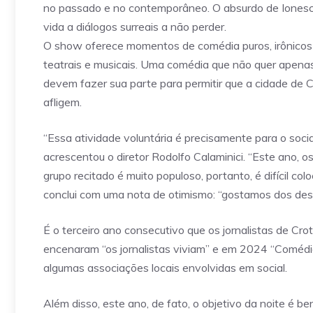
no passado e no contemporâneo. O absurdo de Ionesco
vida a diálogos surreais a não perder.
O show oferece momentos de comédia puros, irônicos 
teatrais e musicais. Uma comédia que não quer apenas
devem fazer sua parte para permitir que a cidade de 
afligem.
“Essa atividade voluntária é precisamente para o social
acrescentou o diretor Rodolfo Calaminici. “Este ano, 
grupo recitado é muito populoso, portanto, é difícil co
conclui com uma nota de otimismo: “gostamos dos des
É o terceiro ano consecutivo que os jornalistas de Cr
encenaram “os jornalistas viviam” e em 2024 “Comédia K
algumas associações locais envolvidas em social.
Além disso, este ano, de fato, o objetivo da noite é 