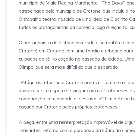
municipal de Viale Regina Margherita, “The Days”, e
patrocinado pelo município de Crotone, que incluiu a
O trabalho teatral nascido de uma idéia de Giacinto Car
todos os protagonistas da comédia, cuja direção foi c
O protagonista da história divertida e surreal é o filó
Crotone) em Crotone com uma família a reboque para t
culpados de tê -lo caçado no passado da cidade. Uma m
Olimpo, que será mais difícil do que o esperado.
“Pitágoras retornou a Crotone para ver como é a situaç
primeira vez e espera se vingar com os Crotoneses 
comparação com quando ele estava lá”. Um detalhe his
caçada por Crotone pelos próprios crotoneses.
A peça, entre uma reinterpretação improvável de algu
hilariantes, retorna com o paradoxo da sátira da com