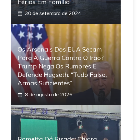
Férias Em Família
30 de setembro de 2024
Os Arsenais Dos EUA Secam
Para A Guerra Contra O Irão?
Trump Nega Os Rumores E
Defende Hegseth: “Tudo Falso,
Armas Suficientes”
8 de agosto de 2026
Rometta Dá Risada: Chiara