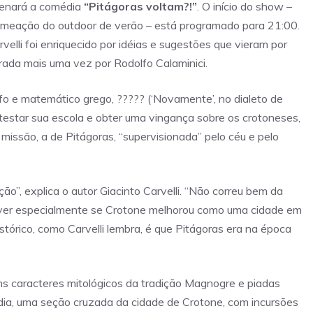
ncenará a comédia
“Pitágoras voltam?!”
. O início do show –
 nomeação do outdoor de verão – está programado para 21:00.
velli foi enriquecido por idéias e sugestões que vieram por
urada mais uma vez por Rodolfo Calaminici.
sofo e matemático grego, ????? (‘Novamente’, no dialeto de
estar sua escola e obter uma vingança sobre os crotoneses,
issão, a de Pitágoras, “supervisionada” pelo céu e pelo
ão”, explica o autor Giacinto Carvelli. “Não correu bem da
e ver especialmente se Crotone melhorou como uma cidade em
tórico, como Carvelli lembra, é que Pitágoras era na época
ns caracteres mitológicos da tradição Magnogre e piadas
édia, uma seção cruzada da cidade de Crotone, com incursões