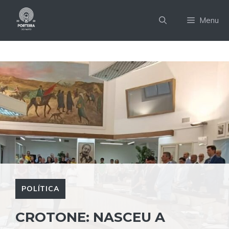
Pular
para
Menu
o
conteúdo
POLÍTICA
CROTONE: NASCEU A