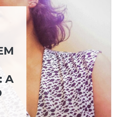
EM
 A
O