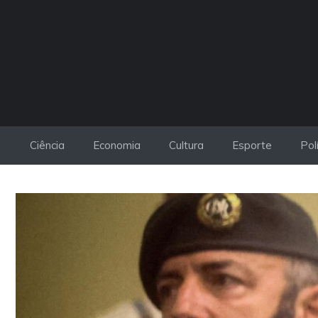
Pular
para
o
conteúdo
Ciência
Economia
Cultura
Esporte
Pol