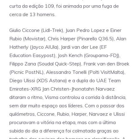
curta da edição 109, foi animada por uma fuga de
cerca de 13 homens.
Giulio Ciccone (Lidl-Trek), Juan Pedro Lopez e Einer
Rubio (Movistar), Chris Harper (Pinarello Q36.5), Alan
Hatherly (Jayco AlUla), Jardi van der Lee (EF
Education Easypost), Josh Kench (Groupama-FDJ),
Filippo Zana (Soudal Quick-Step), Frank van den Broek
(Picnic PostNL), Alessandro Tonelli (Polti VisitMalta),
Diego Ulissi (XDS Astana) e a dupla do UAE Team
Emirates-XRG Jan Christen-Jhonatahn Narvaez
ditaram o ritmo, Visma controlou a corrida à distância,
sem dar muito espaço aos líderes. Com o passar dos
quilómetros, Ciccone, Rubio, Harper, Narvaez e Ulissi
procuravam a vitória na etapa, mas com a última
subida do dia a diferença foi colmatada graças ao