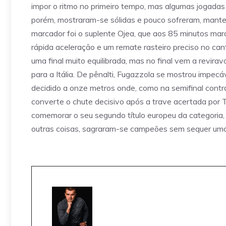
impor o ritmo no primeiro tempo, mas algumas jogadas i
porém, mostraram-se sólidas e pouco sofreram, mantend
marcador foi o suplente Ojea, que aos 85 minutos ma
rápida aceleração e um remate rasteiro preciso no can
uma final muito equilibrada, mas no final vem a reviravo
para a Itália. De pênalti, Fugazzola se mostrou impec
decidido a onze metros onde, como na semifinal contra a
converte o chute decisivo após a trave acertada por 
comemorar o seu segundo título europeu da categoria, o
outras coisas, sagraram-se campeões sem sequer uma d