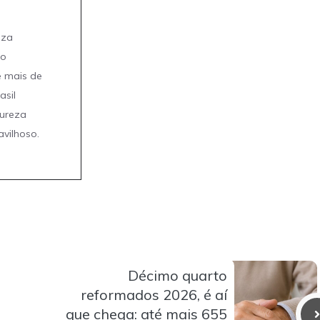
eza
mo
e mais de
asil
tureza
avilhoso.
Décimo quarto
reformados 2026, é aí
que chega: até mais 655