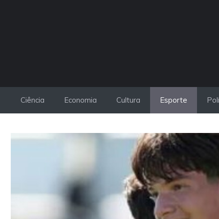
Pular
para
o
conteúdo
Ciência
Economia
Cultura
Esporte
Pol