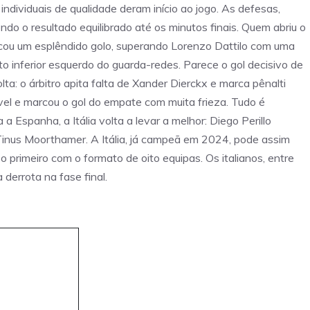
ndividuais de qualidade deram início ao jogo. As defesas,
o o resultado equilibrado até os minutos finais. Quem abriu o
rcou um esplêndido golo, superando Lorenzo Dattilo com uma
to inferior esquerdo do guarda-redes. Parece o gol decisivo de
lta: o árbitro apita falta de Xander Dierckx e marca pênalti
ável e marcou o gol do empate com muita frieza. Tudo é
 Espanha, a Itália volta a levar a melhor: Diego Perillo
Tinus Moorthamer. A Itália, já campeã em 2024, pode assim
 primeiro com o formato de oito equipas. Os italianos, entre
errota na fase final.