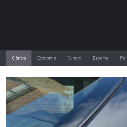
Pular
para
o
conteúdo
Ciência
Economia
Cultura
Esporte
Pol