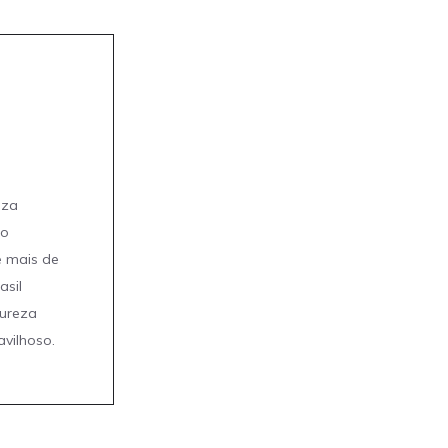
eza
mo
e mais de
asil
tureza
avilhoso.