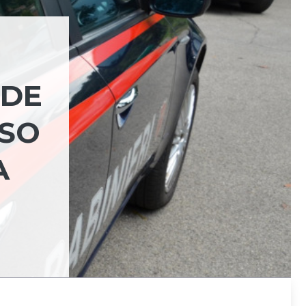
 DE
ESO
A