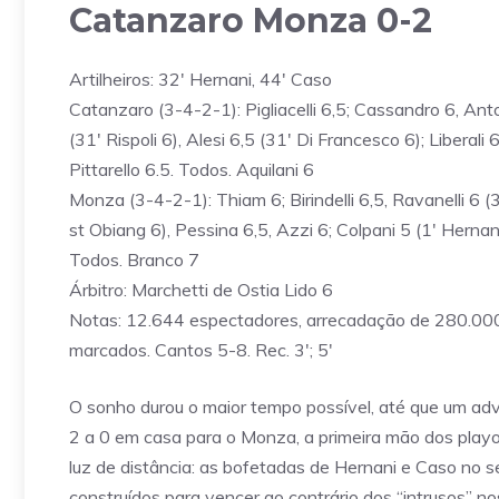
Catanzaro Monza 0-2
Artilheiros: 32′ Hernani, 44′ Caso
Catanzaro (3-4-2-1): Pigliacelli 6,5; Cassandro 6, Anton
(31′ Rispoli 6), Alesi 6,5 (31′ Di Francesco 6); Liberali
Pittarello 6.5. Todos. Aquilani 6
Monza (3-4-2-1): Thiam 6; Birindelli 6,5, Ravanelli 6 (
st Obiang 6), Pessina 6,5, Azzi 6; Colpani 5 (1′ Hernan
Todos. Branco 7
Árbitro: Marchetti de Ostia Lido 6
Notas: 12.644 espectadores, arrecadação de 280.000 
marcados. Cantos 5-8. Rec. 3′; 5′
O sonho durou o maior tempo possível, até que um adv
2 a 0 em casa para o Monza, a primeira mão dos playo
luz de distância: as bofetadas de Hernani e Caso no 
construídos para vencer ao contrário dos “intrusos” n