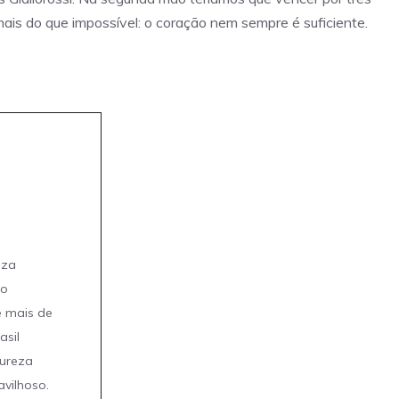
ais do que impossível: o coração nem sempre é suficiente.
eza
mo
e mais de
asil
tureza
avilhoso.