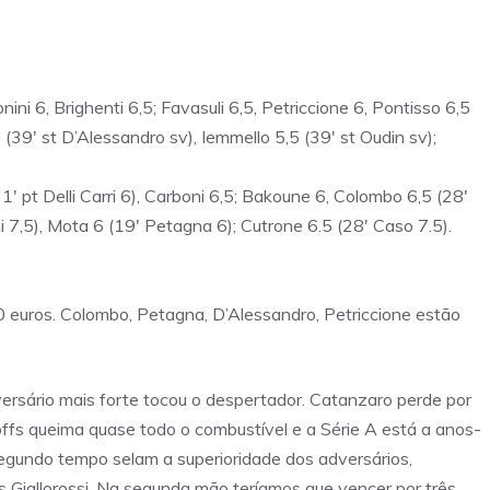
ini 6, Brighenti 6,5; Favasuli 6,5, Petriccione 6, Pontisso 6,5
 6 (39′ st D’Alessandro sv), Iemmello 5,5 (39′ st Oudin sv);
31′ pt Delli Carri 6), Carboni 6,5; Bakoune 6, Colombo 6,5 (28′
i 7,5), Mota 6 (19′ Petagna 6); Cutrone 6.5 (28′ Caso 7.5).
euros. Colombo, Petagna, D’Alessandro, Petriccione estão
ersário mais forte tocou o despertador. Catanzaro perde por
ffs queima quase todo o combustível e a Série A está a anos-
segundo tempo selam a superioridade dos adversários,
os Giallorossi. Na segunda mão teríamos que vencer por três