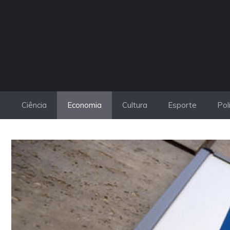
Pular
para
o
conteúdo
Ciência
Economia
Cultura
Esporte
Pol