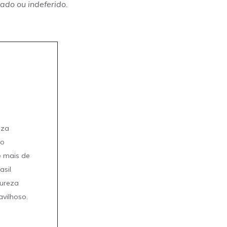
ado ou indeferido.
eza
mo
e mais de
asil
tureza
avilhoso.