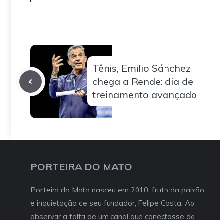
Tênis, Emilio Sánchez
chega a Rende: dia de
treinamento avançado
PORTEIRA DO MATO
Porteira do Mato nasceu em 2010, fruto da paixão
e inquietação de seu fundador, Felipe Costa. Ao
observar a falta de um canal que conectasse de