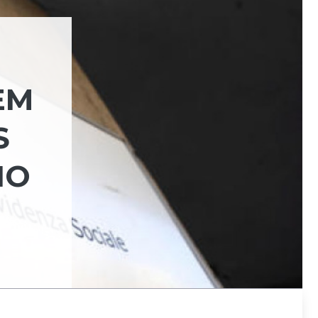
EM
S
IO