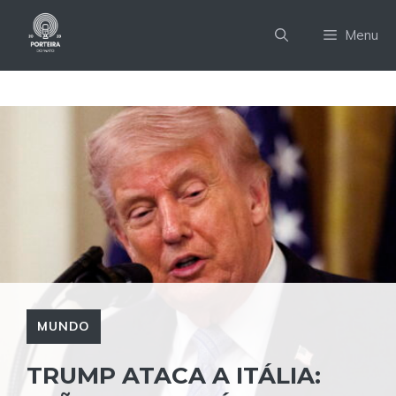
Pular
para
Menu
o
conteúdo
MUNDO
TRUMP ATACA A ITÁLIA: