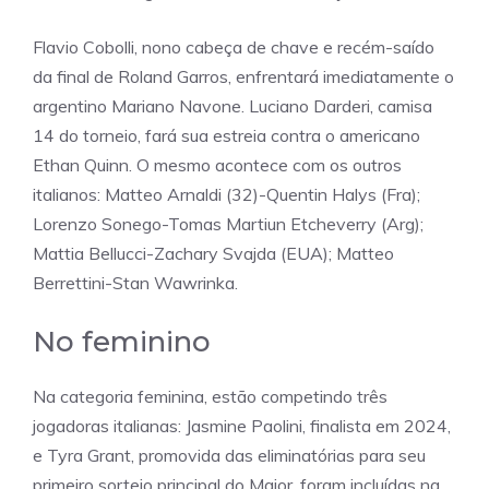
Flavio Cobolli, nono cabeça de chave e recém-saído
da final de Roland Garros, enfrentará imediatamente o
argentino Mariano Navone. Luciano Darderi, camisa
14 do torneio, fará sua estreia contra o americano
Ethan Quinn. O mesmo acontece com os outros
italianos: Matteo Arnaldi (32)-Quentin Halys (Fra);
Lorenzo Sonego-Tomas Martiun Etcheverry (Arg);
Mattia Bellucci-Zachary Svajda (EUA); Matteo
Berrettini-Stan Wawrinka.
No feminino
Na categoria feminina, estão competindo três
jogadoras italianas: Jasmine Paolini, finalista em 2024,
e Tyra Grant, promovida das eliminatórias para seu
primeiro sorteio principal do Major, foram incluídas na