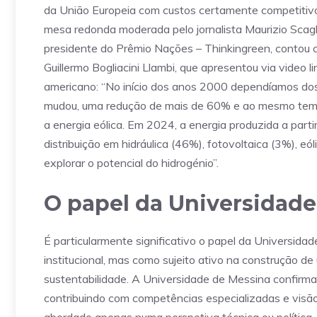
da União Europeia com custos certamente competitivo
mesa redonda moderada pelo jornalista Maurizio Scagl
presidente do Prêmio Nações – Thinkingreen, contou c
Guillermo Bogliacini Llambi, que apresentou via video l
americano: “No início dos anos 2000 dependíamos dos
mudou, uma redução de mais de 60% e ao mesmo temp
a energia eólica. Em 2024, a energia produzida a part
distribuição em hidráulica (46%), fotovoltaica (3%), 
explorar o potencial do hidrogénio”.
O papel da Universidade
É particularmente significativo o papel da Universid
institucional, mas como sujeito ativo na construção de 
sustentabilidade. A Universidade de Messina confirma 
contribuindo com competências especializadas e visão 