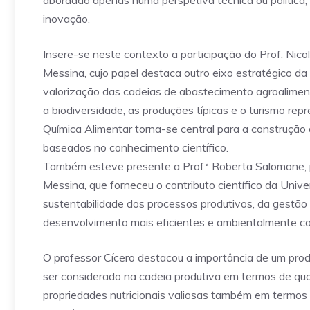
abordado apenas numa perspetiva técnica ou política,
inovação.
Insere-se neste contexto a participação do Prof. Nico
Messina, cujo papel destaca outro eixo estratégico da 
valorização das cadeias de abastecimento agroalimenta
a biodiversidade, as produções típicas e o turismo re
Química Alimentar torna-se central para a construçã
baseados no conhecimento científico.
Também esteve presente a Profª Roberta Salomone, p
Messina, que forneceu o contributo científico da Univ
sustentabilidade dos processos produtivos, da gestão
desenvolvimento mais eficientes e ambientalmente co
O professor Cícero destacou a importância de um prod
ser considerado na cadeia produtiva em termos de qua
propriedades nutricionais valiosas também em termos p