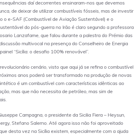
onsequências daí decorrentes ensinaram-nos que devemos
nca, de deixar de utilizar combustíveis fósseis, mas de investir
mo o e-SAF (Combustível de Aviação Sustentável) e o
sustentável do pós-guerra no Irão é claro segundo a professora
osario Lanzafame, que falou durante a palestra do Prémio das
discussão multivocal na presença do Conselheiro de Energia
 painel “Sicília: o desafio 100% renovável”.
revolucionário cenário, visto que aqui já se refina o combustível
s próximos anos poderá ser transformado na produção de novas
intético é um combustível com características idênticas ao
nação, mas que não necessita de petróleo, mas sim de
ais.
useppe Campagna, o presidente da Sicilia Fiera – Heysun,
ergy, Stefano Salerno. Até agora isso não foi aproveitado
que desta vez na Sicília existem, especialmente com a ajuda