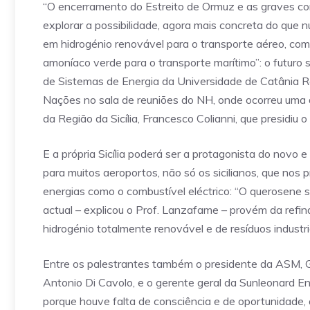
“O encerramento do Estreito de Ormuz e as graves c
explorar a possibilidade, agora mais concreta do que nu
em hidrogénio renovável para o transporte aéreo, co
amoníaco verde para o transporte marítimo”: o futuro 
de Sistemas de Energia da Universidade de Catânia R
Nações no sala de reuniões do NH, onde ocorreu uma 
da Região da Sicília, Francesco Colianni, que presidiu o
E a própria Sicília poderá ser a protagonista do novo e 
para muitos aeroportos, não só os sicilianos, que no
energias como o combustível eléctrico: “O querosene s
actual – explicou o Prof. Lanzafame – provém da refi
hidrogénio totalmente renovável e de resíduos industri
Entre os palestrantes também o presidente da ASM, Gi
Antonio Di Cavolo, e o gerente geral da Sunleonard En
porque houve falta de consciência e de oportunidade, 