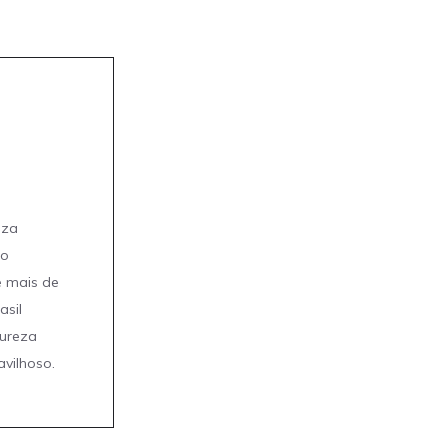
eza
mo
e mais de
asil
tureza
avilhoso.