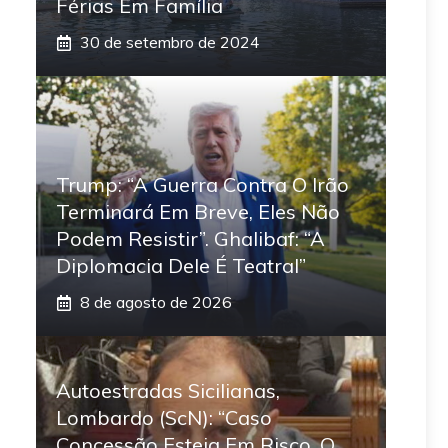
Férias Em Família
30 de setembro de 2024
Trump: “A Guerra Contra O Irão
Terminará Em Breve, Eles Não
Podem Resistir”. Ghalibaf: “A
Diplomacia Dele É Teatral”
8 de agosto de 2026
Autoestradas Sicilianas,
Lombardo (ScN): “Caso
Concessão Esteja Em Risco, O