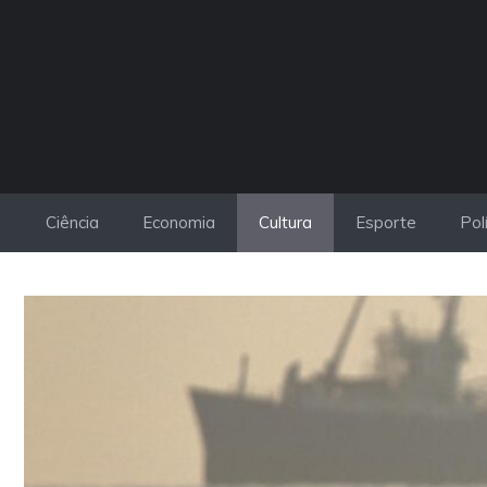
Pular
para
o
conteúdo
Ciência
Economia
Cultura
Esporte
Pol