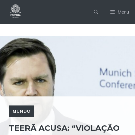
Pular
para
Menu
o
conteúdo
MUNDO
TEERÃ ACUSA: “VIOLAÇÃO