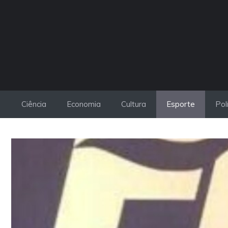
Pular
para
o
conteúdo
Ciência
Economia
Cultura
Esporte
Pol