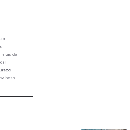
eza
mo
e mais de
asil
tureza
avilhoso.