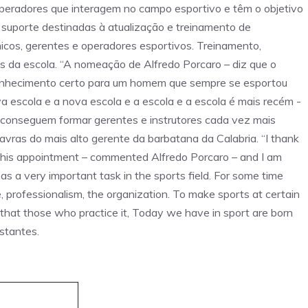
operadores que interagem no campo esportivo e têm o objetivo
de suporte destinadas à atualização e treinamento de
cnicos, gerentes e operadores esportivos. Treinamento,
 da escola. “A nomeação de Alfredo Porcaro – diz que o
 reconhecimento certo para um homem que sempre se esportou
va escola e a nova escola e a escola e a escola é mais recém -
es conseguem formar gerentes e instrutores cada vez mais
vras do mais alto gerente da barbatana da Calabria. “I thank
or this appointment – commented Alfredo Porcaro – and I am
as a very important task in the sports field. For some time
, professionalism, the organization. To make sports at certain
e that those who practice it, Today we have in sport are born
stantes.