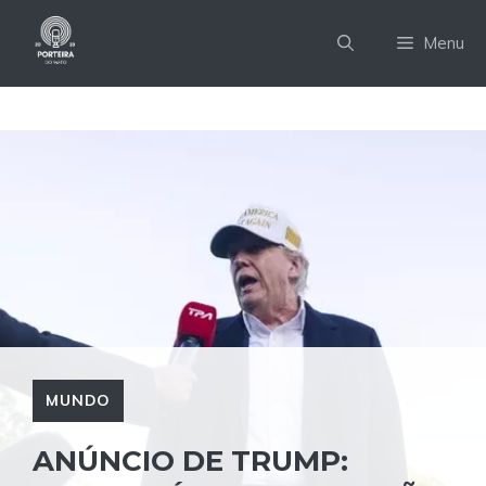
Pular
para
Menu
o
conteúdo
MUNDO
ANÚNCIO DE TRUMP: