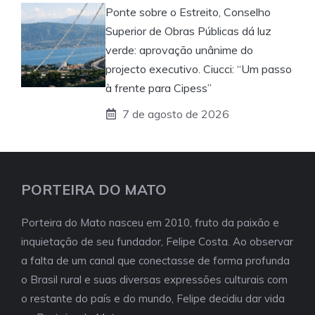
Ponte sobre o Estreito, Conselho
Superior de Obras Públicas dá luz
verde: aprovação unânime do
projecto executivo. Ciucci: “Um passo
à frente para Cipess”
7 de agosto de 2026
PORTEIRA DO MATO
Porteira do Mato nasceu em 2010, fruto da paixão e
inquietação de seu fundador, Felipe Costa. Ao observar
a falta de um canal que conectasse de forma profunda
o Brasil rural e suas diversas expressões culturais com
o restante do país e do mundo, Felipe decidiu dar vida