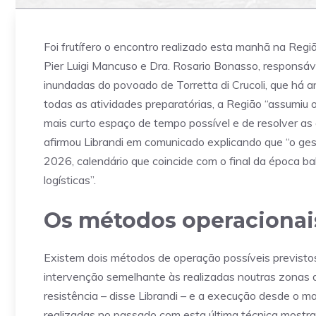
Foi frutífero o encontro realizado esta manhã na Regiã
Pier Luigi Mancuso e Dra. Rosario Bonasso, responsáveis
inundadas do povoado de Torretta di Crucoli, que há
todas as atividades preparatórias, a Região “assumiu 
mais curto espaço de tempo possível e de resolver as q
afirmou Librandi em comunicado explicando que “o gest
2026, calendário que coincide com o final da época ba
logísticas”.
Os métodos operacionais
Existem dois métodos de operação possíveis previstos
intervenção semelhante às realizadas noutras zonas 
resistência – disse Librandi – e a execução desde o ma
realizadas no passado com esta última técnica mostra