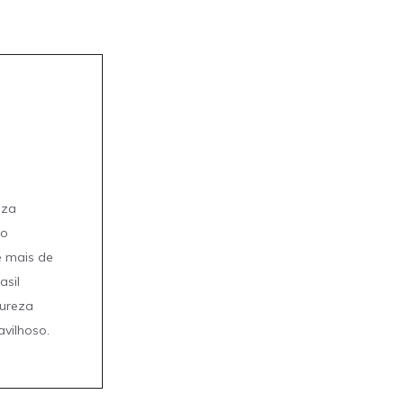
eza
mo
e mais de
asil
tureza
avilhoso.