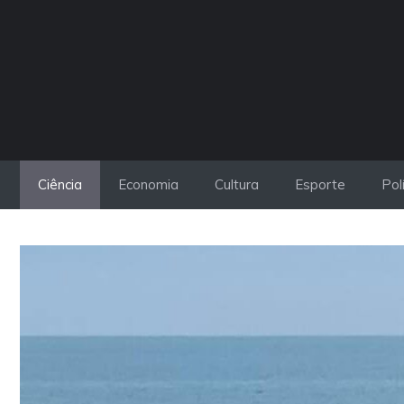
Pular
para
o
conteúdo
Ciência
Economia
Cultura
Esporte
Pol