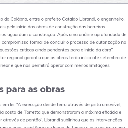
o da Calábria, entre o prefeito Cataldo Librandi, o engenheiro.
 ​​​​pelo início das obras de construção das barreiras
 anos aguardam a construção. Após uma análise aprofundada de
o compromisso formal de concluir o processo de autorização no
uestões críticas ainda pendentes para o início da obra”,
or regional garantiu que as obras terão início até setembro de
lnear e que nos permitirá operar com menos limitações
 para as obras
 em lei. “A execução desde terra através de pista amovível,
da costa de Torretta que demonstraram a máxima eficácia e
r através de pontão”. Librandi sublinhou que as intervenções
ram menos resistência ao longo do tempo e que por isso seria