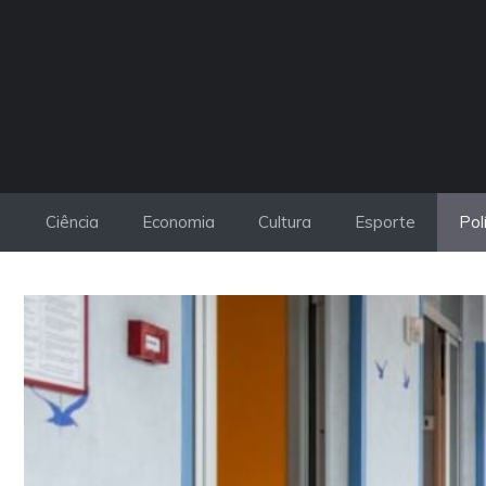
Pular
para
o
conteúdo
Ciência
Economia
Cultura
Esporte
Pol