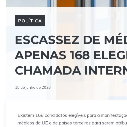
POLÍTICA
ESCASSEZ DE MÉ
APENAS 168 ELEG
CHAMADA INTER
15 de junho de 2026
Existem 168 candidatos elegíveis para a manifestação
médicos da UE e de países terceiros para serem atrib