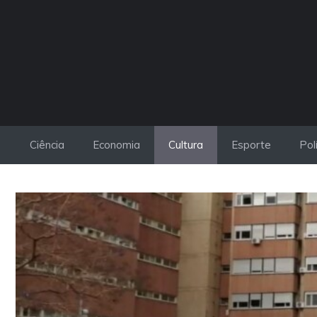
Pular
para
o
conteúdo
Ciência
Economia
Cultura
Esporte
Pol