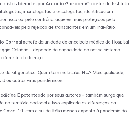
ientistas liderados por
Antonio Giordano
O diretor do Instituto
tologistas, imunologistas e oncologistas, identificou um
or risco ou, pelo contrário, aqueles mais protegidos pelo
ponsáveis ​​pela rejeição de transplantes em um indivíduo.
lo Correale
chefe da unidade de oncologia médica do Hospital
ggio Calabria – depende da capacidade do nosso sistema
diferente da doença “.
ão de kit genético. Quem tem moléculas
HLA
Mais qualidade,
vid ou outros vírus pandêmicos.
Medicine
É patenteado por seus autores – também surge que
no território nacional e isso explicaria as diferenças na
e Covid-19, com o sul da Itália menos exposto à pandemia do