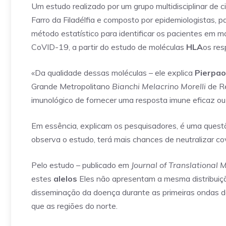
Um estudo realizado por um grupo multidisciplinar de c
Farro da Filadélfia e composto por epidemiologistas, pa
método estatístico para identificar os pacientes em mai
CoVID-19, a partir do estudo de moléculas
HLA
os res
«Da qualidade dessas moléculas – ele explica
Pierpao
Grande Metropolitano
Bianchi Melacrino Morelli
de Re
imunológico de fornecer uma resposta imune eficaz ou 
Em essência, explicam os pesquisadores, é uma quest
observa o estudo, terá mais chances de neutralizar co
Pelo estudo – publicado em
Journal of Translational 
estes
alelos
Eles não apresentam a mesma distribuição 
disseminação da doença durante as primeiras ondas d
que as regiões do norte.