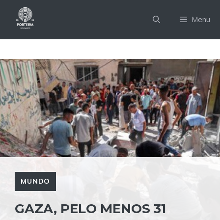
Pular
para
Menu
o
conteúdo
MUNDO
GAZA, PELO MENOS 31