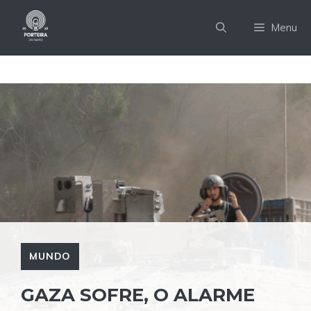
Pular
para
Menu
o
conteúdo
MUNDO
GAZA SOFRE, O ALARME