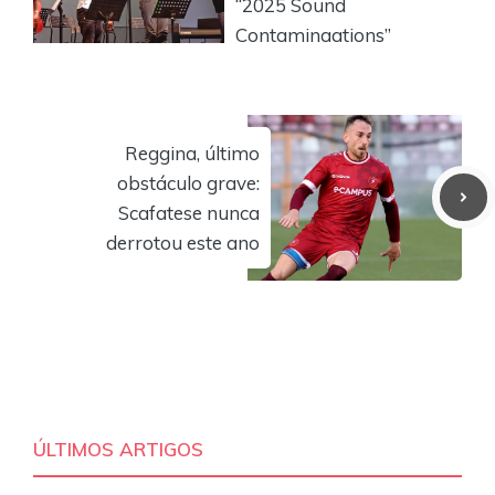
“2025 Sound
Contaminaations”
Reggina, último
obstáculo grave:
Scafatese nunca
derrotou este ano
ÚLTIMOS ARTIGOS