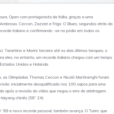
ra, Open com protagonista da Itália, graças a uma
Ambrosio, Ceccon, Zazzeri e Frigo. O Blues, segundos atrás da
ecorde italiano e confirmando -se no pódio em todos os
 Tarantino e Morini: terceiro até os dois últimos tanques, o
ara eles, no entanto, um recorde italiano chegou com um tempo
s Estados Unidos e Holanda.
ais, as Olimpíadas Thomas Ceccon e Nicolò Martinenghi foram
ensão: inicialmente desqualificado nos 100 sapos para uma
tido após a revisão do vídeo que negou o erro de arbitragem.
Haiyang chinês (58” 24).
58 “89 e novo recorde pessoal, também avança. O Turim, que