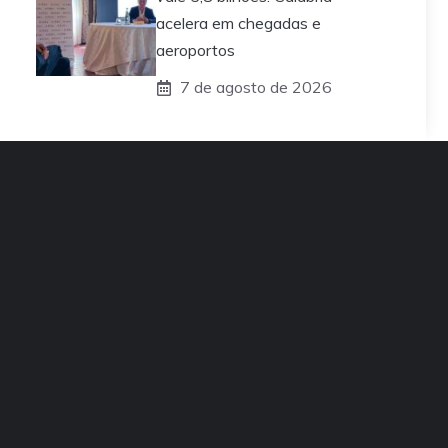
acelera em chegadas e
aeroportos
7 de agosto de 2026