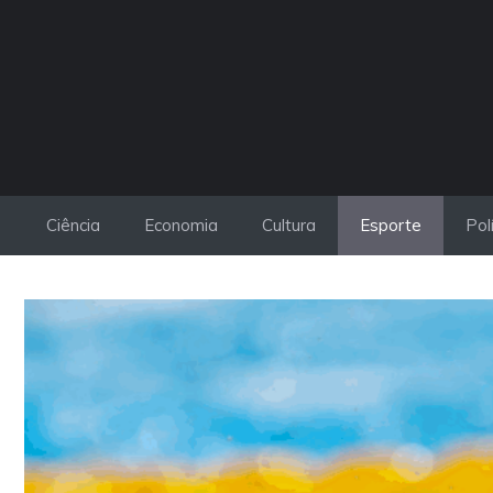
Pular
para
o
conteúdo
Ciência
Economia
Cultura
Esporte
Pol