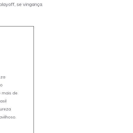
playoff, se vingança.
eza
mo
e mais de
asil
tureza
avilhoso.