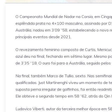
O Campeonato Mundial de Nadar na Corsia, em Cingapu
esplêndida prata no 4×100 masculino, assinado por D’
Austrália, nadou em 3’09 “58, estabelecendo o novo r
principais eventos desde 2021.
O revezamento feminino composto de Curtis, Menicucci,
azul deu na final, fechando em sétimo lugar. Mesmo p
de 3’35 “18. O ouro foi para a Austrália, seguido pelo
Na final, também Marco de Tullio, sexto. Nas semifin
qualificadas. Just Martinenghi viveu um momento de t
suposta perna irregular de golfinhos, foi então readmi
Ele obteve o segundo tempo em 58 “62, atrás do Qin 
Ludovico Viberti, autor da terceira melhor época em 