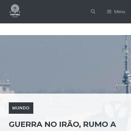
Pular
para
Menu
o
conteúdo
MUNDO
GUERRA NO IRÃO, RUMO A