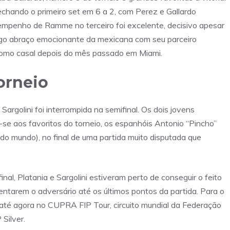
hando o primeiro set em 6 a 2, com Perez e Gallardo
penho de Ramme no terceiro foi excelente, decisivo apesar
ongo abraço emocionante da mexicana com seu parceiro
 como casal depois do mês passado em Miami.
torneio
argolini foi interrompida na semifinal. Os dois jovens
se aos favoritos do torneio, os espanhóis Antonio “Pincho”
o mundo), no final de uma partida muito disputada que
inal, Platania e Sargolini estiveram perto de conseguir o feito
entarem o adversário até os últimos pontos da partida. Para o
do até agora no CUPRA FIP Tour, circuito mundial da Federação
Silver.