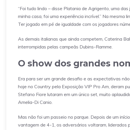
“Foi tudo lindo – disse Platania de Agrigento, uma das jo
minha casa, foi uma experiência incrível.” Na mesma linh
Ter jogado em pé de igualdade com os jogadores númer
As demais italianas que ainda competem, Caterina Bal
interrompidas pelas campeãs Dubins-Ramme.
O show dos grandes nom
Era para ser um grande desafio e as expectativas não 
hoje no Country pela Exposição VIP Pro Am, deram pu
Stefano Fiore lutaram em um único set, muito aplaudido
Amelia-Di Canio.
Mas não foi um passeio no parque. Depois de um iníc
vantagem de 4-1, os adversários voltaram, liderados 