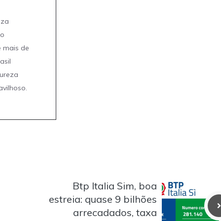
eza
mo
e mais de
asil
tureza
avilhoso.
Btp Italia Sim, boa
estreia: quase 9 bilhões
arrecadados, taxa