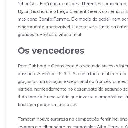
14 países. E há quatro nações diferentes comemorand
Dylan Guichard e o belga Clement Geens comemoram, na
mexicana Camila Ramme. É a magia do padel: nem semp
emocionante, imprevisível. E desta vez, tanto na cate
grandes favoritas à vitória final.
Os vencedores
Para Guichard e Geens este é o segundo sucesso inte
passado. A vitória – 6-3 7-6 o resultado final frente
graças a uma atuação excepcional do francês, que e
partida, nomeadamente no desempate do segundo set 
4 do torneio é uma vitória que inverte o prognóstico,
final sem perder um único set.
Também houve surpresa na competição feminina, ond
levaram a melhor sobre as espanholas Alba Perez e Alb