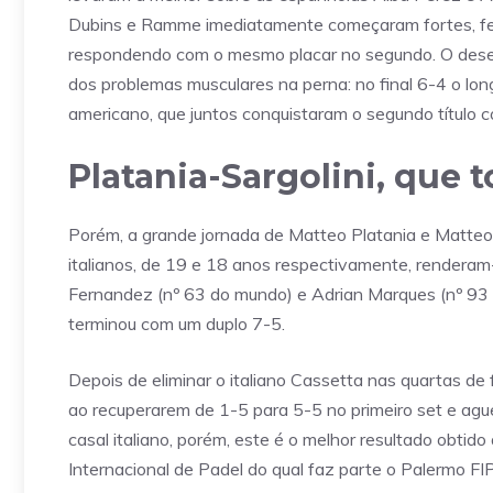
Dubins e Ramme imediatamente começaram fortes, fec
respondendo com o mesmo placar no segundo. O desem
dos problemas musculares na perna: no final 6-4 o l
americano, que juntos conquistaram o segundo título
Platania-Sargolini, que 
Porém, a grande jornada de Matteo Platania e Matteo S
italianos, de 19 e 18 anos respectivamente, renderam-
Fernandez (nº 63 do mundo) e Adrian Marques (nº 93 d
terminou com um duplo 7-5.
Depois de eliminar o italiano Cassetta nas quartas de f
ao recuperarem de 1-5 para 5-5 no primeiro set e agu
casal italiano, porém, este é o melhor resultado obti
Internacional de Padel do qual faz parte o Palermo FIP 