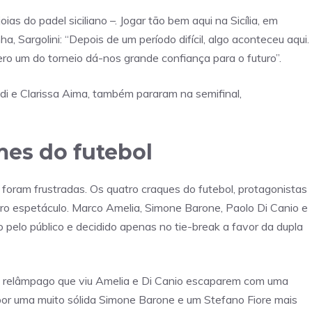
ias do padel siciliano –. Jogar tão bem aqui na Sicília, em
a, Sargolini: “Depois de um período difícil, algo aconteceu aqui.
o um do torneio dá-nos grande confiança para o futuro”.
di e Clarissa Aima, também pararam na semifinal,
es do futebol
foram frustradas. Os quatro craques do futebol, protagonistas
ro espetáculo. Marco Amelia, Simone Barone, Paolo Di Canio e
 pelo público e decidido apenas no tie-break a favor da dupla
io relâmpago que viu Amelia e Di Canio escaparem com uma
por uma muito sólida Simone Barone e um Stefano Fiore mais