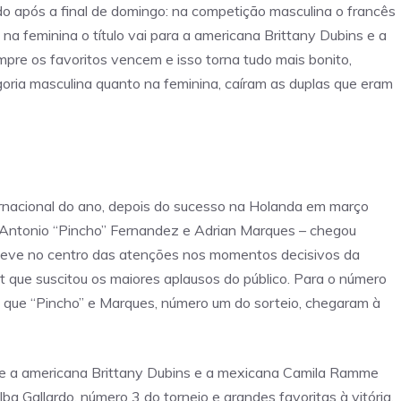
o após a final de domingo: na competição masculina o francês
 feminina o título vai para a americana Brittany Dubins e a
re os favoritos vencem e isso torna tudo mais bonito,
goria masculina quanto na feminina, caíram as duplas que eram
rnacional do ano, depois do sucesso na Holanda em março
 a Antonio “Pincho” Fernandez e Adrian Marques – chegou
steve no centro das atenções nos momentos decisivos da
que suscitou os maiores aplausos do público. Para o número
 já que “Pincho” e Marques, número um do sorteio, chegaram à
e a americana Brittany Dubins e a mexicana Camila Ramme
a Gallardo, número 3 do torneio e grandes favoritas à vitória.