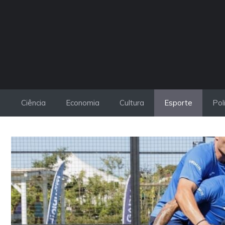
Pular
para
o
conteúdo
Ciência
Economia
Cultura
Esporte
Pol