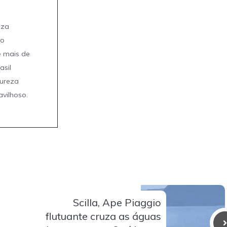
eza
mo
e mais de
asil
tureza
avilhoso.
Scilla, Ape Piaggio
flutuante cruza as águas