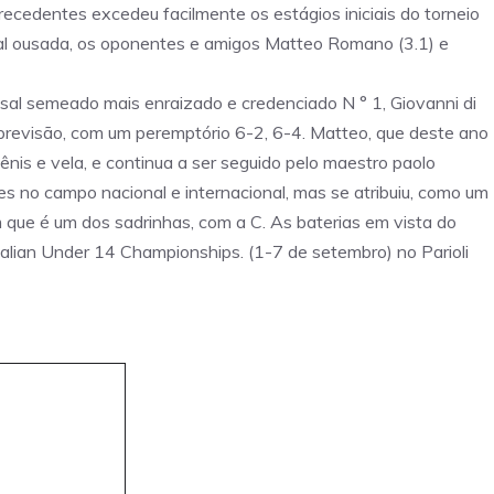
 precedentes excedeu facilmente os estágios iniciais do torneio
al ousada, os oponentes e amigos Matteo Romano (3.1) e
asal semeado mais enraizado e credenciado N ° 1, Giovanni di
 previsão, com um peremptório 6-2, 6-4. Matteo, que deste ano
tênis e vela, e continua a ser seguido pelo maestro paolo
es no campo nacional e internacional, mas se atribuiu, como um
que é um dos sadrinhas, com a C. As baterias em vista do
talian Under 14 Championships. (1-7 de setembro) no Parioli