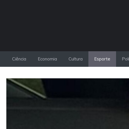
Pular
para
o
conteúdo
Ciência
Economia
Cultura
Esporte
Pol