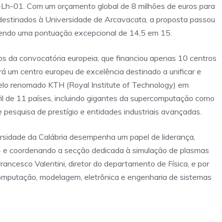
h-01. Com um orçamento global de 8 milhões de euros para
o destinados à Universidade de Arcavacata, a proposta passou
tendo uma pontuação excepcional de 14,5 em 15.
os da convocatória europeia, que financiou apenas 10 centros
á um centro europeu de excelência destinado a unificar e
pelo renomado KTH (Royal Institute of Technology) em
fil de 11 países, incluindo gigantes da supercomputação como
e pesquisa de prestígio e entidades industriais avançadas.
ersidade da Calábria desempenha um papel de liderança,
4 e coordenando a secção dedicada à simulação de plasmas
 Francesco Valentini, diretor do departamento de Física, e por
mputação, modelagem, eletrônica e engenharia de sistemas