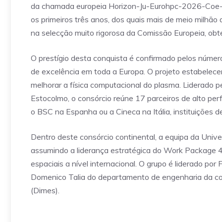
da chamada europeia Horizon-Ju-Eurohpc-2026-Coe-L
os primeiros três anos, dos quais mais de meio milhã
na selecção muito rigorosa da Comissão Europeia, ob
O prestígio desta conquista é confirmado pelos númer
de excelência em toda a Europa. O projeto estabelecer
melhorar a física computacional do plasma. Liderado 
Estocolmo, o consórcio reúne 17 parceiros de alto per
o BSC na Espanha ou a Cineca na Itália, instituições d
Dentro deste consórcio continental, a equipa da Univ
assumindo a liderança estratégica do Work Package 
espaciais a nível internacional. O grupo é liderado por
Domenico Talia do departamento de engenharia da co
(Dimes).