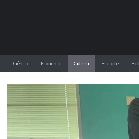
Pular
para
o
conteúdo
Ciência
Economia
Cultura
Esporte
Pol