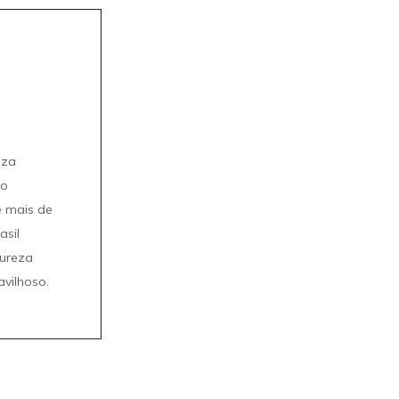
eza
mo
e mais de
asil
tureza
avilhoso.