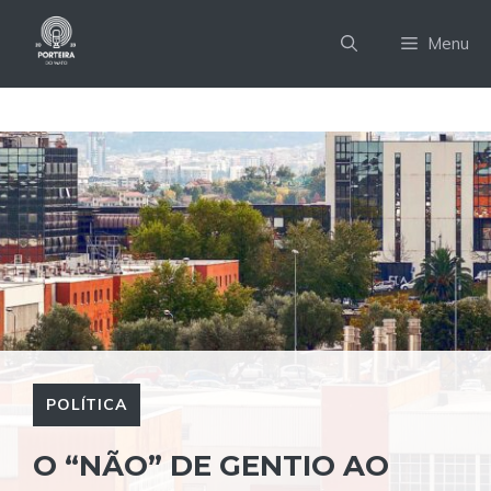
Pular
para
Menu
o
conteúdo
POLÍTICA
O “NÃO” DE GENTIO AO