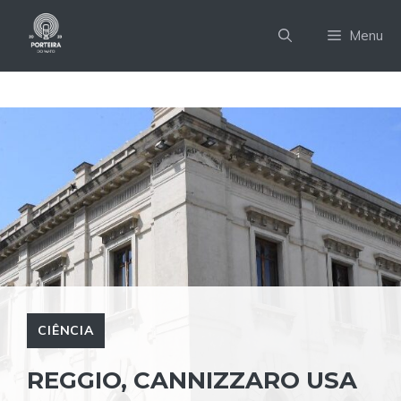
Pular
para
Menu
o
conteúdo
CIÊNCIA
REGGIO, CANNIZZARO USA