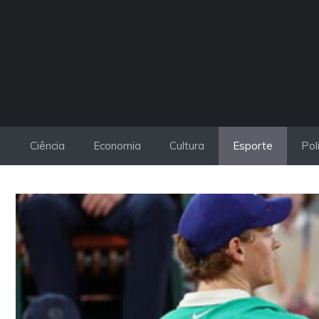
Pular
para
o
conteúdo
Ciência
Economia
Cultura
Esporte
Pol