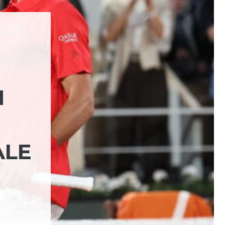
O
M
ALE