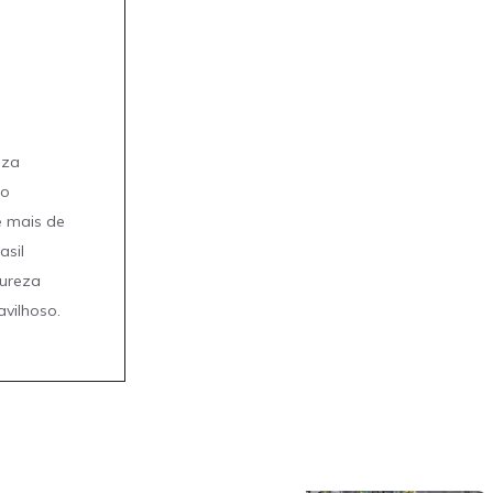
eza
mo
e mais de
asil
tureza
avilhoso.