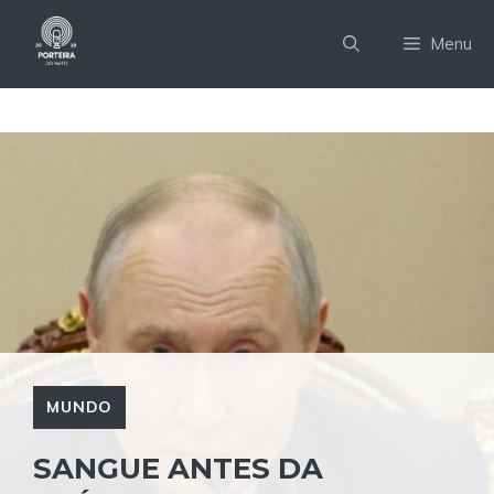
Pular
para
Menu
o
conteúdo
MUNDO
SANGUE ANTES DA