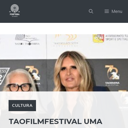
Pular
para
Menu
o
conteúdo
CULTURA
TAOFILMFESTIVAL UMA