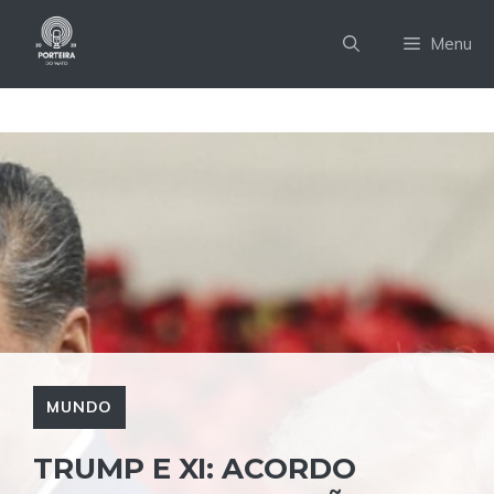
Pular
para
Menu
o
conteúdo
MUNDO
TRUMP E XI: ACORDO