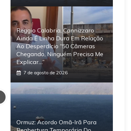
Reggio Calabria, Cannizzaro
Ainda É Linha Dura Em Relação
Ao Desperdício “50 Câmeras
Chegando, Ninguém Precisa Me
Explicar…”
7 de agosto de 2026
Ormuz: Acordo Omã-Irã Para
Reabertura Temporária Do