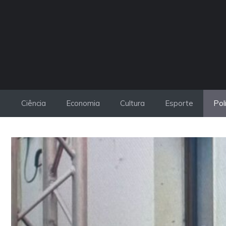
Pular
para
o
conteúdo
Ciência
Economia
Cultura
Esporte
Pol