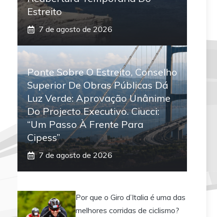
Estreito
7 de agosto de 2026
Ponte Sobre O Estreito, Conselho
Superior De Obras Públicas Dá
Luz Verde: Aprovação Unânime
Do Projecto Executivo. Ciucci:
“Um Passo À Frente Para
Cipess”
7 de agosto de 2026
Por que o Giro d’Italia é uma das
melhores corridas de ciclismo?