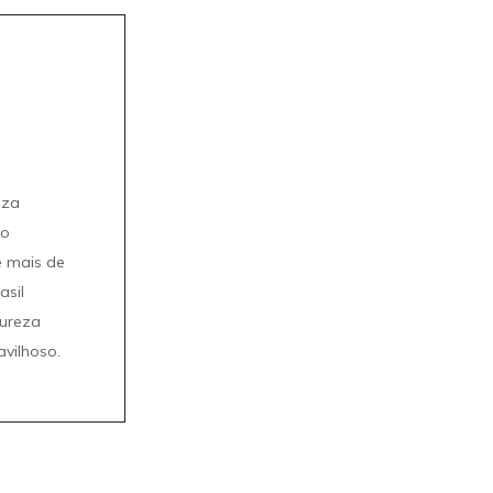
eza
mo
e mais de
asil
tureza
avilhoso.