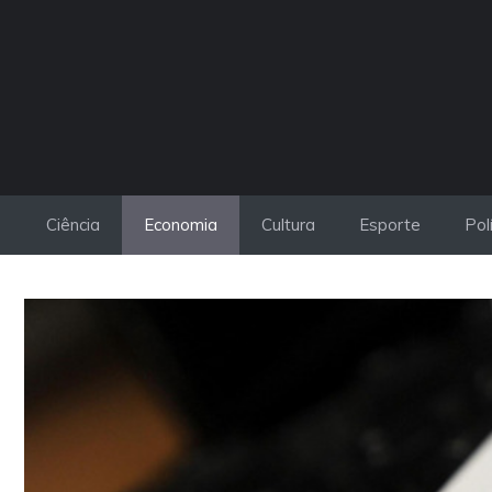
Pular
para
o
conteúdo
Ciência
Economia
Cultura
Esporte
Pol