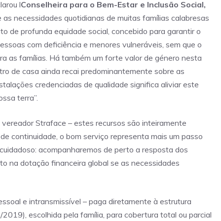
arou l
Conselheira para o Bem-Estar e Inclusão Social,
 e as necessidades quotidianas de muitas famílias calabresas
o de profunda equidade social, concebido para garantir o
 pessoas com deficiência e menores vulneráveis, sem que o
ara as famílias. Há também um forte valor de género nesta
tro de casa ainda recai predominantemente sobre as
stalações credenciadas de qualidade significa aliviar este
ssa terra”.
o vereador Straface – estes recursos são inteiramente
a de continuidade, o bom serviço representa mais um passo
e cuidadoso: acompanharemos de perto a resposta dos
nto na dotação financeira global se as necessidades
essoal e intransmissível – paga diretamente à estrutura
19), escolhida pela família, para cobertura total ou parcial