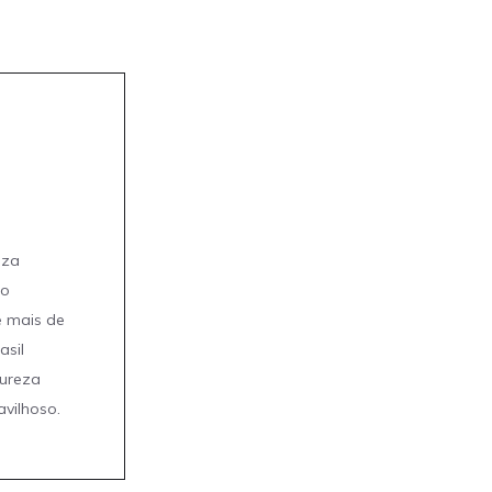
eza
mo
e mais de
asil
tureza
avilhoso.