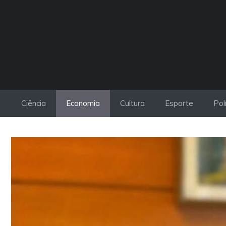
Pular
para
o
conteúdo
Ciência
Economia
Cultura
Esporte
Pol