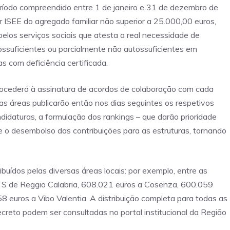
ríodo compreendido entre 1 de janeiro e 31 de dezembro de
 ISEE do agregado familiar não superior a 25.000,00 euros,
pelos serviços sociais que atesta a real necessidade de
tossuficientes ou parcialmente não autossuficientes em
s com deficiência certificada.
rocederá à assinatura de acordos de colaboração com cada
as áreas publicarão então nos dias seguintes os respetivos
andidaturas, a formulação dos rankings – que darão prioridade
e o desembolso das contribuições para as estruturas, tornando
ibuídos pelas diversas áreas locais: por exemplo, entre as
 ATS de Reggio Calabria, 608.021 euros a Cosenza, 600.059
 euros a Vibo Valentia. A distribuição completa para todas as
creto podem ser consultadas no portal institucional da Região