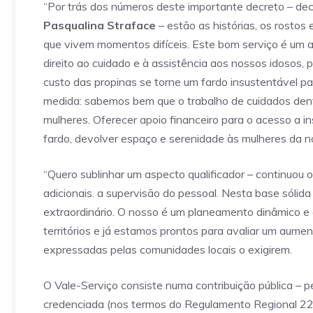
“Por trás dos números deste importante decreto – decl
Pasqualina Straface
– estão as histórias, os rostos
que vivem momentos difíceis. Este bom serviço é um at
direito ao cuidado e à assistência aos nossos idosos,
custo das propinas se torne um fardo insustentável p
medida: sabemos bem que o trabalho de cuidados den
mulheres. Oferecer apoio financeiro para o acesso a in
fardo, devolver espaço e serenidade às mulheres da no
“Quero sublinhar um aspecto qualificador – continuou 
adicionais. a supervisão do pessoal. Nesta base sólid
extraordinário. O nosso é um planeamento dinâmico 
territórios e já estamos prontos para avaliar um aume
expressadas pelas comunidades locais o exigirem.
O Vale-Serviço consiste numa contribuição pública – p
credenciada (nos termos do Regulamento Regional 22/20