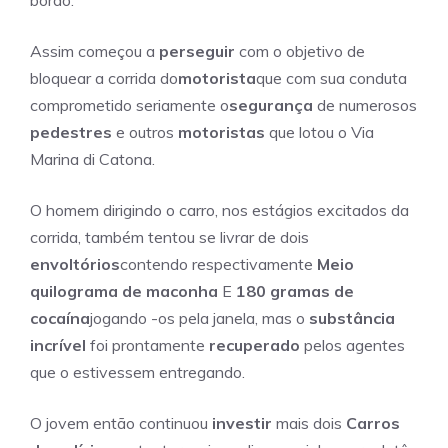
bordo.
Assim começou a
perseguir
com o objetivo de
bloquear a corrida do
motorista
que com sua conduta
comprometido seriamente o
segurança
de numerosos
pedestres
e outros
motoristas
que lotou o Via
Marina di Catona.
O homem dirigindo o carro, nos estágios excitados da
corrida, também tentou se livrar de dois
envoltórios
contendo respectivamente
Meio
quilograma de maconha
E
180 gramas de
cocaína
jogando -os pela janela, mas o
substância
incrível
foi prontamente
recuperado
pelos agentes
que o estivessem entregando.
O jovem então continuou
investir
mais dois
Carros