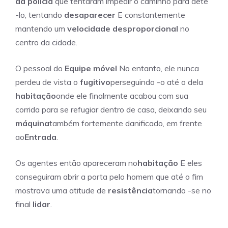
da polícia
que tentaram impedir o caminho para detê
-lo, tentando
desaparecer
E constantemente
mantendo um
velocidade desproporcional
no
centro da cidade.
O pessoal do
Equipe móvel
No entanto, ele nunca
perdeu de vista o
fugitivo
perseguindo -o até o dela
habitação
onde ele finalmente acabou com sua
corrida para se refugiar dentro de casa, deixando seu
máquina
também fortemente danificado, em frente
ao
Entrada
.
Os agentes então apareceram no
habitação
E eles
conseguiram abrir a porta pelo homem que até o fim
mostrava uma atitude de
resistência
tornando -se no
final
lidar
.