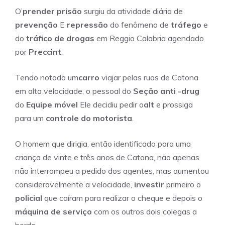
O’
prender prisão
surgiu da atividade diária de
prevenção
E
repressão
do fenômeno de
tráfego
e
do
tráfico de drogas
em Reggio Calabria agendado
por
Preccint
.
Tendo notado um
carro
viajar pelas ruas de Catona
em alta velocidade, o pessoal do
Seção anti -drug
do
Equipe móvel
Ele decidiu pedir o
alt
e prossiga
para um
controle do motorista
.
O homem que dirigia, então identificado para uma
criança de vinte e três anos de Catona, não apenas
não interrompeu a pedido dos agentes, mas aumentou
consideravelmente a velocidade,
investir
primeiro o
policial
que caíram para realizar o cheque e depois o
máquina de serviço
com os outros dois colegas a